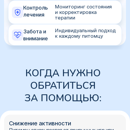
Снижение активности
Питомец отказывается от привычных игр или
быстро устает
Ранний сигнал
Кашель
Мешает питомцу спать или вести привычный
образ жизни
Ранний сигнал
Одышка
Животное дышит с трудом, занимает
вынужденные позы для облегчения дыхания
Ранний сигнал
Отказ от еды
Животное беспричинно отказывается от пищи
Ранний сигнал
Изменение слизистых
Язык или десны синеют при физической
активности либо во время стресса
Ранний сигнал