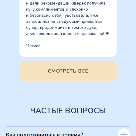
и дали рекомендации. Зверёк получила
кучу комплиментов и спокойно
и безопасно себя чувствовала. Уже
записались на следующий прием. Все
супер, продолжайте в том же духе,
а мы теперь ваши клиенты однозначно! 💗
11 июня
СМОТРЕТЬ ВСЕ
ЧАСТЫЕ ВОПРОСЫ
5.0
5.0
ЛЮДМИЛА БАБОШИНА
НЕЛЛИ ПАВЛЕНКО
Как подготовиться к приему?
Мой лабрадор в гостях съел крысиный яд.
Замечательная клиника! Огромное