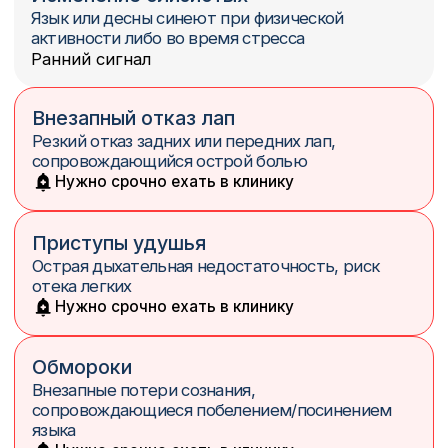
Стеноз
PDA
ВПС
Животным до 1 года
Чтобы исключить врожденные пороки развития
Аритмия
Гипертензия
Пожилым животным
Рекомендована диспансеризация раз в год