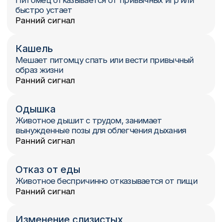
Внезапный отказ лап
Резкий отказ задних или передних лап,
сопровождающийся острой болью
Нужно срочно ехать в клинику
Приступы удушья
Острая дыхательная недостаточность, риск
отека легких
Нужно срочно ехать в клинику
Обмороки
Внезапные потери сознания,
сопровождающиеся побелением/посинением
языка
Нужно срочно ехать в клинику
ПРОФИЛАКТИКА
И ГРУППЫ РИСКА: