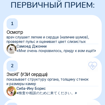
Записаться на приём
Любовь Александровна Гареева
Ветеринарный кардиолог
Принципы
Прилагаем все возможные усилия для
достижения результата
Стараемся оказывать ветеринарную помощь
без стресса и боли для животного
Никогда не навязываем услуги, всегда
объясняем, почему назначение именно такое
Сопровождаем наших пациентов — даже после
лечения врач будет с вами на связи до полного
выздоровления
Опыт и образование
10 лет
ЮУрГАУ
опыт работы
образование
ОТДЕЛЕНИЕ