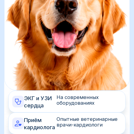
На современных
ЭКГ и УЗИ
оборудованиях
сердца
Опытные ветеринарные
Приём
врачи-кардиологи
кардиолога
Мониторинг состояния
Контроль
и корректировка
лечения
терапии
Индивидуальный подход
Забота и
к каждому питомцу
внимание
КОГДА НУЖНО
ОБРАТИТЬСЯ
ЗА ПОМОЩЬЮ: