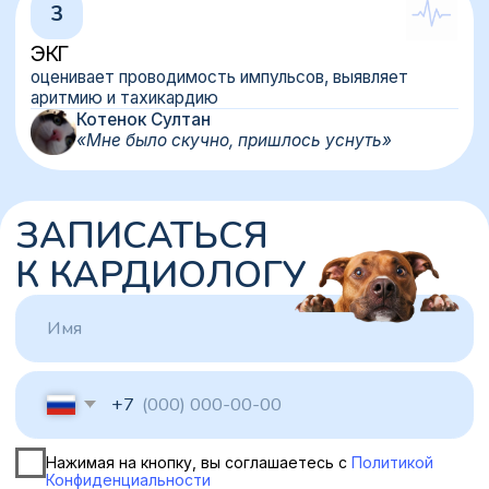
КАРДИОХИРУРГИИ
В большинстве случаем достаточно
консервативной терапии, но иногда
единственным вариантом лечения становится
операция
Обследование
Обязательно проводим обследование, берем
анализы и оцениваем риски общего наркоза для
здоровья.
Подготовка
Необходимо выдержать голодную диету, а также
следовать рекомендациям врача
Операция
На протяжении всей операции следим
за состоянием животного. После завершения
процедуры переводим в стационар и сообщаем
вам, как прошла операция
Восстановление
Большинство пациентов после операции могут быть
выписаны в тот же день