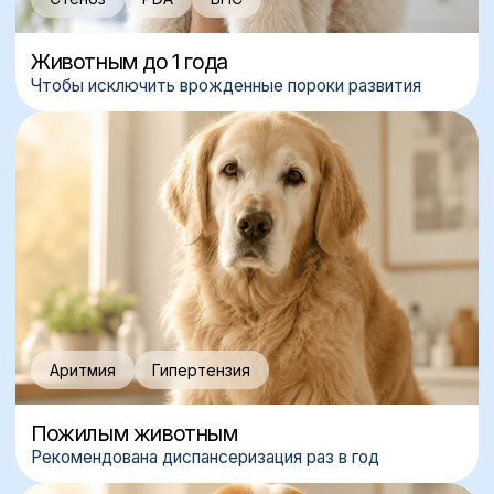
Самоед Джонни
«Мне очень понравилось, приду к вам ещё!»
2
ЭхоКГ (УЗИ сердца)
показывает структуру органа, толщину стенок
и размеры камер
Сиба-Ину Борис
«
検査や相談のために来てください。
»
3
ЭКГ
оценивает проводимость импульсов, выявляет
аритмию и тахикардию
Котенок Султан
«Мне было скучно, пришлось уснуть»
ЗАПИСАТЬСЯ
К КАРДИОЛОГУ