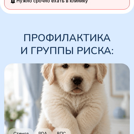
Кардиомиопатия
Наследственность
Породистым питомцам
Около 30 пород имеют генетическую
предрасположенность к болезням сердца
КАК ПРОХОДИТ
ПЕРВИЧНЫЙ ПРИЕМ:
1
Осмотр
врач слушает легкие и сердце (наличие шумов),
проверяет пульс и оценивает цвет слизистых